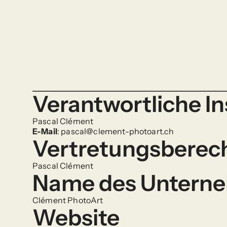
Verantwortliche In
I
M
P
R
E
S
S
U
M
Pascal Clément
E-Mail
: pascal@clement-photoart.ch
Vertretungsberec
Pascal Clément
Name des Untern
Clément PhotoArt
Website