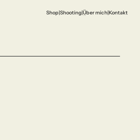
Shop
|
Shooting
|
Über mich
|
Kontakt
Shop
Shooting
Über mich
Kontakt