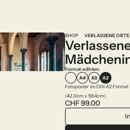
SHOP
VERLASSENE ORTE
Verlassene
SHOP
Mädchenin
Format wählen:
A4
A3
A2
A4
A3
A2
Fotoposter im DIN A2 Format
(42.0cm x 59.4cm)
CHF 99.00
I
I