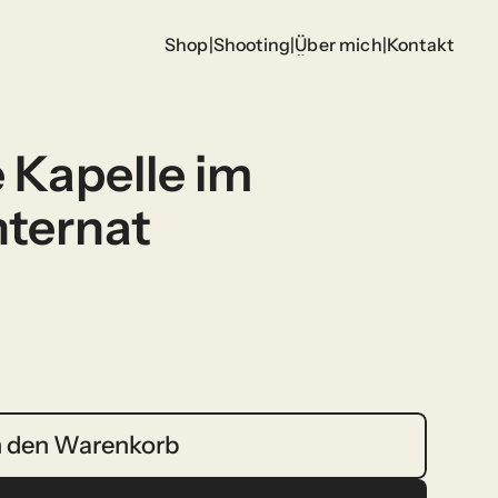
Shop
|
Shooting
|
Über mich
|
Kontakt
Shop
Shooting
Über mich
Kontakt
 Kapelle im 
ternat
n den Warenkorb
n den Warenkorb