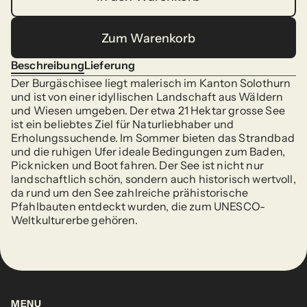
In den Warenkorb
Zum Warenkorb
Zum Warenkorb
Beschreibung
Lieferung
Beschreibung
Lieferung
Der Burgäschisee liegt malerisch im Kanton Solothurn 
und ist von einer idyllischen Landschaft aus Wäldern 
und Wiesen umgeben. Der etwa 21 Hektar grosse See 
ist ein beliebtes Ziel für Naturliebhaber und 
Erholungssuchende. Im Sommer bieten das Strandbad 
und die ruhigen Ufer ideale Bedingungen zum Baden, 
Picknicken und Boot fahren. Der See ist nicht nur 
landschaftlich schön, sondern auch historisch wertvoll, 
da rund um den See zahlreiche prähistorische 
Pfahlbauten entdeckt wurden, die zum UNESCO-
Weltkulturerbe gehören.
MENU