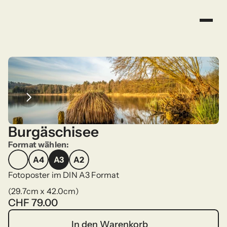
Burgäschisee
Format wählen:
A4
A3
A2
A4
A3
A2
Fotoposter im DIN A3 Format
(29.7cm x 42.0cm)
CHF 79.00
In den Warenkorb