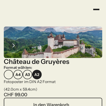
Château de Gruyères
Format wählen:
A4
A3
A2
A4
A3
A2
Fotoposter im DIN A2 Format
(42.0cm x 59.4cm)
CHF 99.00
In den Warenkorb