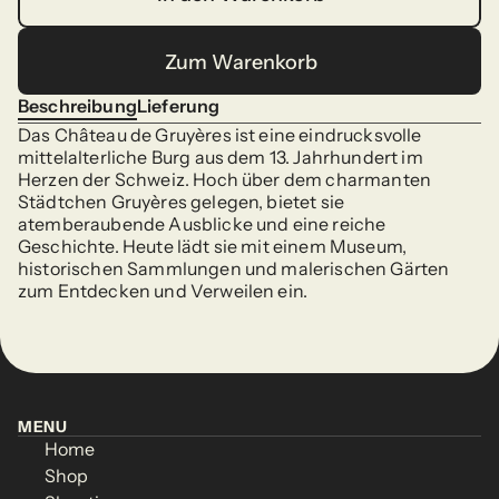
In den Warenkorb
Zum Warenkorb
Zum Warenkorb
Beschreibung
Lieferung
Beschreibung
Lieferung
Das Château de Gruyères ist eine eindrucksvolle 
mittelalterliche Burg aus dem 13. Jahrhundert im 
Herzen der Schweiz. Hoch über dem charmanten 
Städtchen Gruyères gelegen, bietet sie 
atemberaubende Ausblicke und eine reiche 
Geschichte. Heute lädt sie mit einem Museum, 
historischen Sammlungen und malerischen Gärten 
zum Entdecken und Verweilen ein.
MENU
Home
MENU
Home
Shop
Home
Shop
Home