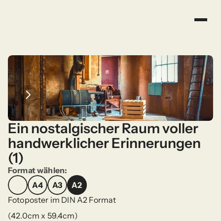
Ein nostalgischer Raum voller 
handwerklicher Erinnerungen 
(1)
Format wählen:
A4
A3
A2
A4
A3
A2
Fotoposter im DIN A2 Format
(42.0cm x 59.4cm)