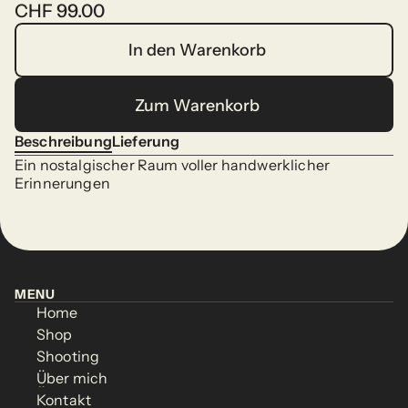
CHF 99.00
In den Warenkorb
In den Warenkorb
Zum Warenkorb
Zum Warenkorb
Beschreibung
Lieferung
Beschreibung
Lieferung
Ein nostalgischer Raum voller handwerklicher 
Erinnerungen
MENU
Home
MENU
Home
Shop
Home
Shop
Home
Shooting
Shop
Shooting
Shop
Über mich
Shooting
Über mich
Shooting
Kontakt
Über mich