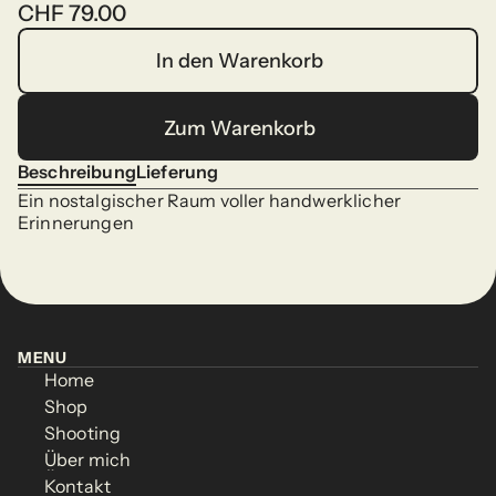
CHF 79.00
In den Warenkorb
In den Warenkorb
Zum Warenkorb
Zum Warenkorb
Beschreibung
Lieferung
Beschreibung
Lieferung
Ein nostalgischer Raum voller handwerklicher 
Erinnerungen
MENU
Home
MENU
Home
Shop
Home
Shop
Home
Shooting
Shop
Shooting
Shop
Über mich
Shooting
Über mich
Shooting
Kontakt
Über mich