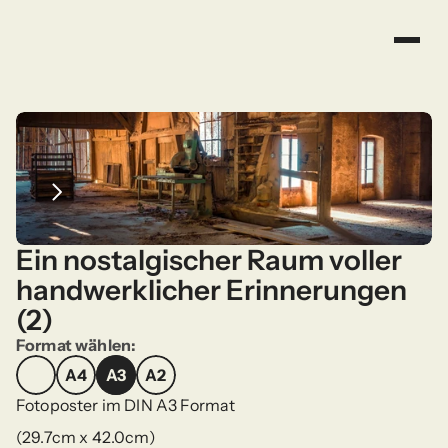
Ein nostalgischer Raum voller 
handwerklicher Erinnerungen 
(2)
Format wählen:
A4
A3
A2
A4
A3
A2
Fotoposter im DIN A3 Format
(29.7cm x 42.0cm)