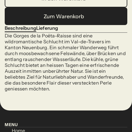
In den Warenkorb
Zum Warenkorb
Zum Warenkorb
Beschreibung
Lieferung
Beschreibung
Lieferung
Die Gorges de la Poëta-Raisse sind eine 
wildromantische Schlucht im Val-de-Travers im 
Kanton Neuenburg. Ein schmaler Wanderweg führt 
durch moosbewachsene Felswände, über Brücken und 
entlang rauschender Wasserläufe. Die kühle, grüne 
Schlucht bietet an heissen Tagen eine erfrischende 
Auszeit inmitten unberührter Natur. Sie ist ein 
beliebtes Ziel für Naturliebhaber und Wanderfreunde, 
die das besondere Flair dieser versteckten Perle 
geniessen möchten.
MENU
Home
MENU