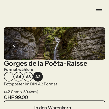
Gorges de la Poëta-Raisse
Format wählen:
A4
A3
A2
A4
A3
A2
Fotoposter im DIN A2 Format
(42.0cm x 59.4cm)
CHF 99.00
In den Warenkorb