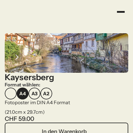
Kaysersberg
Format wählen:
A4
A3
A2
A4
A3
A2
Fotoposter im DIN A4 Format
(21.0cm x 29.7cm)
CHF 59.00
In den Warenkorb