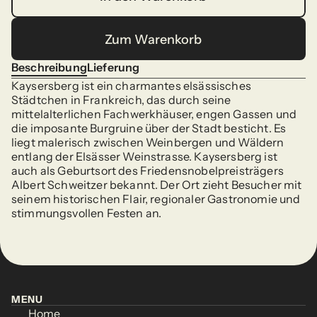
In den Warenkorb
Zum Warenkorb
Zum Warenkorb
Beschreibung
Lieferung
Beschreibung
Lieferung
Kaysersberg ist ein charmantes elsässisches 
Städtchen in Frankreich, das durch seine 
mittelalterlichen Fachwerkhäuser, engen Gassen und 
die imposante Burgruine über der Stadt besticht. Es 
liegt malerisch zwischen Weinbergen und Wäldern 
entlang der Elsässer Weinstrasse. Kaysersberg ist 
auch als Geburtsort des Friedensnobelpreisträgers 
Albert Schweitzer bekannt. Der Ort zieht Besucher mit 
seinem historischen Flair, regionaler Gastronomie und 
stimmungsvollen Festen an.
MENU
Home
MENU