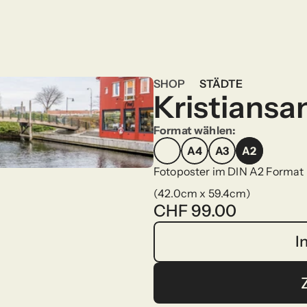
SHOP
STÄDTE
Kristiansan
SHOP
Format wählen:
A4
A3
A2
A4
A3
A2
Fotoposter im DIN A2 Format
(42.0cm x 59.4cm)
CHF 99.00
I
I