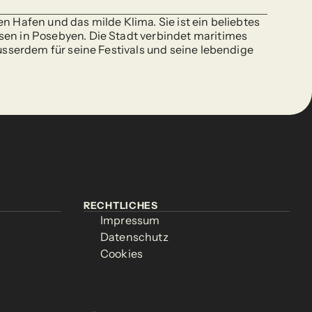
Hafen und das milde Klima. Sie ist ein beliebtes 
en in Posebyen. Die Stadt verbindet maritimes 
sserdem für seine Festivals und seine lebendige 
RECHTLICHES
RECHTLICHES
Impressum
Impressum
Impressum
Impressum
Datenschutz
Datenschutz
Datenschutz
Datenschutz
Cookies