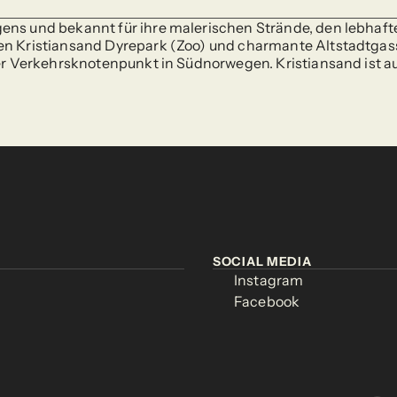
ns und bekannt für ihre malerischen Strände, den lebhaften 
en Kristiansand Dyrepark (Zoo) und charmante Altstadtgass
ger Verkehrsknotenpunkt in Südnorwegen. Kristiansand ist au
SOCIAL MEDIA
SOCIAL MEDIA
Instagram
Instagram
Instagram
Instagram
Facebook
Facebook
Facebook
Facebook