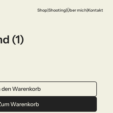
Shop
|
Shooting
|
Über mich
|
Kontakt
Shop
Shooting
Über mich
Kontakt
d (1)
n den Warenkorb
n den Warenkorb
Zum Warenkorb
Zum Warenkorb