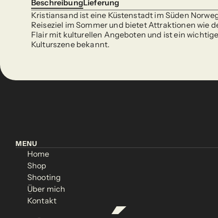
Beschreibung
Lieferung
Beschreibung
Lieferung
Kristiansand ist eine Küstenstadt im Süden Norwege
Reiseziel im Sommer und bietet Attraktionen wie d
Flair mit kulturellen Angeboten und ist ein wichti
Kulturszene bekannt.
MENU
MENU
Home
Home
Home
Home
Shop
Shop
Shop
Shop
Shooting
Shooting
Shooting
Shooting
Über mich
Über mich
Über mich
Über mich
Kontakt
Kontakt
Kontakt
Kontakt