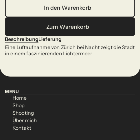
In den Warenkorb
In den Warenkorb
Zum Warenkorb
Zum Warenkorb
Beschreibung
Lieferung
Beschreibung
Lieferung
Eine Luftaufnahme von Zürich bei Nacht zeigt die Stadt 
in einem faszinierenden Lichtermeer.
MENU
Home
MENU
Home
Shop
Home
Shop
Home
Shooting
Shop
Shooting
Shop
Über mich
Shooting
Über mich
Shooting
Kontakt
Über mich
Kontakt
Über mich
Kontakt