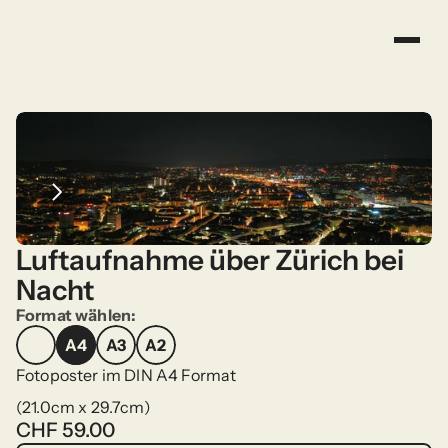
Luftaufnahme über Zürich bei 
Nacht
Format wählen:
A4
A3
A2
A4
A3
A2
Fotoposter im DIN A4 Format
(21.0cm x 29.7cm)
CHF 59.00