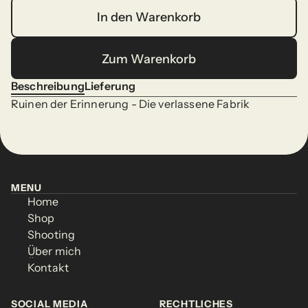
In den Warenkorb
In den Warenkorb
Zum Warenkorb
Zum Warenkorb
Beschreibung
Lieferung
Beschreibung
Lieferung
Ruinen der Erinnerung - Die verlassene Fabrik
MENU
Home
MENU
Home
Shop
Home
Shop
Home
Shooting
Shop
Shooting
Shop
Über mich
Shooting
Über mich
Shooting
Kontakt
Über mich
Kontakt
Über mich
Kontakt
Kontakt
SOCIAL MEDIA
RECHTLICHES