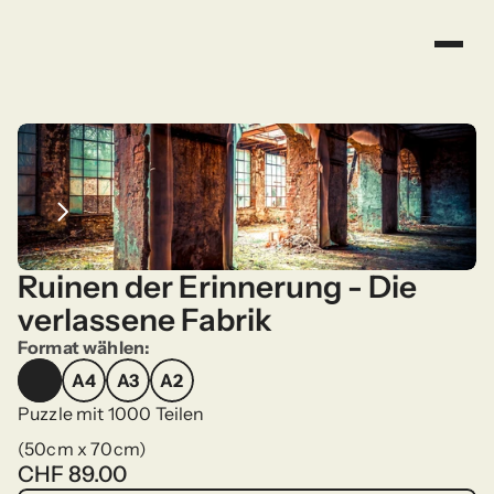
Ruinen der Erinnerung - Die 
verlassene Fabrik
Format wählen:
A4
A3
A2
A4
A3
A2
Puzzle mit 1000 Teilen
(50cm x 70cm)
CHF 89.00