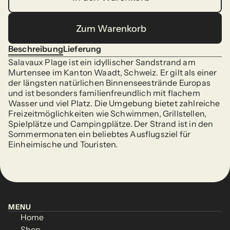
In den Warenkorb
Zum Warenkorb
Zum Warenkorb
Beschreibung
Lieferung
Beschreibung
Lieferung
Salavaux Plage ist ein idyllischer Sandstrand am 
Murtensee im Kanton Waadt, Schweiz. Er gilt als einer 
der längsten natürlichen Binnenseestrände Europas 
und ist besonders familienfreundlich mit flachem 
Wasser und viel Platz. Die Umgebung bietet zahlreiche 
Freizeitmöglichkeiten wie Schwimmen, Grillstellen, 
Spielplätze und Campingplätze. Der Strand ist in den 
Sommermonaten ein beliebtes Ausflugsziel für 
Einheimische und Touristen.
MENU
Home
MENU
Home
Shop
Home