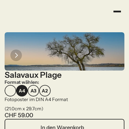
Salavaux Plage
Format wählen:
A4
A3
A2
A4
A3
A2
Fotoposter im DIN A4 Format
(21.0cm x 29.7cm)
CHF 59.00
In den Warenkorb