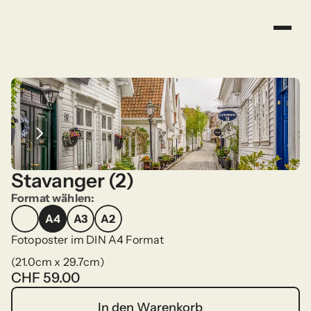
Stavanger (2)
Format wählen:
A4
A3
A2
A4
A3
A2
Fotoposter im DIN A4 Format
(21.0cm x 29.7cm)
CHF 59.00
In den Warenkorb