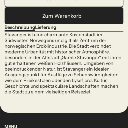
In den Warenkorb
Zum Warenkorb
Zum Warenkorb
Beschreibung
Lieferung
Beschreibung
Lieferung
Stavanger ist eine charmante Küstenstadt im 
Südwesten Norwegens und gilt als Zentrum der 
norwegischen Erdölindustrie. Die Stadt verbindet 
moderne Urbanität mit historischer Atmosphäre, 
besonders in der Altstadt „Gamle Stavanger“ mit ihren 
gut erhaltenen weißen Holzhäusern. Umgeben von 
beeindruckender Natur, ist Stavanger ein idealer 
Ausgangspunkt für Ausflüge zu Sehenswürdigkeiten 
wie dem Preikestolen oder den Lysefjord. Kultur, 
Geschichte und spektakuläre Landschaften machen 
die Stadt zu einem vielseitigen Reiseziel.
MENU