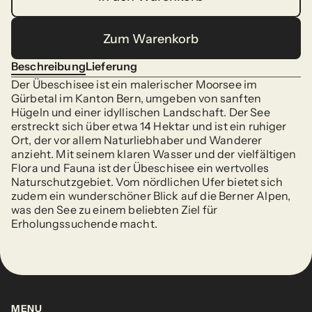
In den Warenkorb
Zum Warenkorb
Zum Warenkorb
Beschreibung
Lieferung
Beschreibung
Lieferung
Der Übeschisee ist ein malerischer Moorsee im 
Gürbetal im Kanton Bern, umgeben von sanften 
Hügeln und einer idyllischen Landschaft. Der See 
erstreckt sich über etwa 14 Hektar und ist ein ruhiger 
Ort, der vor allem Naturliebhaber und Wanderer 
anzieht. Mit seinem klaren Wasser und der vielfältigen 
Flora und Fauna ist der Übeschisee ein wertvolles 
Naturschutzgebiet. Vom nördlichen Ufer bietet sich 
zudem ein wunderschöner Blick auf die Berner Alpen, 
was den See zu einem beliebten Ziel für 
Erholungssuchende macht.
MENU