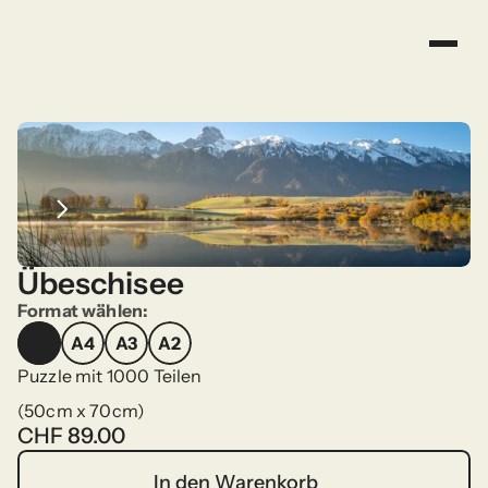
Übeschisee
Format wählen:
A4
A3
A2
A4
A3
A2
Puzzle mit 1000 Teilen
(50cm x 70cm)
CHF 89.00
In den Warenkorb