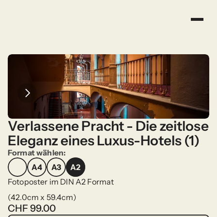
Verlassene Pracht - Die zeitlose 
Eleganz eines Luxus-Hotels (1)
Format wählen:
A4
A3
A2
A4
A3
A2
Fotoposter im DIN A2 Format
(42.0cm x 59.4cm)
CHF 99.00