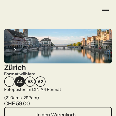
Zürich
Format wählen:
A4
A3
A2
A4
A3
A2
Fotoposter im DIN A4 Format
(21.0cm x 29.7cm)
CHF 59.00
In den Warenkorb