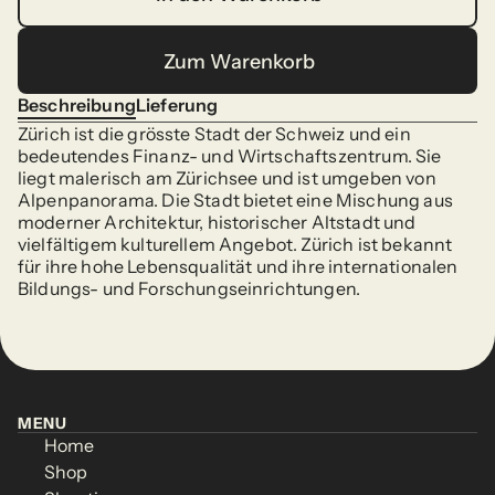
In den Warenkorb
Zum Warenkorb
Zum Warenkorb
Beschreibung
Lieferung
Beschreibung
Lieferung
Zürich ist die grösste Stadt der Schweiz und ein 
bedeutendes Finanz- und Wirtschaftszentrum. Sie 
liegt malerisch am Zürichsee und ist umgeben von 
Alpenpanorama. Die Stadt bietet eine Mischung aus 
moderner Architektur, historischer Altstadt und 
vielfältigem kulturellem Angebot. Zürich ist bekannt 
für ihre hohe Lebensqualität und ihre internationalen 
Bildungs- und Forschungseinrichtungen.
MENU
Home
MENU
Home
Shop
Home
Shop
Home