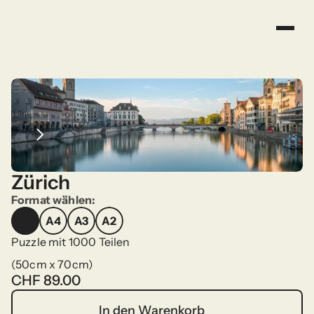
Zürich
Format wählen:
A4
A3
A2
A4
A3
A2
Puzzle mit 1000 Teilen
(50cm x 70cm)
CHF 89.00
In den Warenkorb