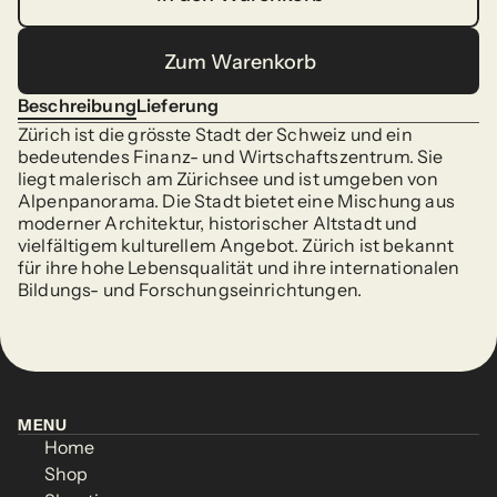
In den Warenkorb
Zum Warenkorb
Zum Warenkorb
Beschreibung
Lieferung
Beschreibung
Lieferung
Zürich ist die grösste Stadt der Schweiz und ein 
bedeutendes Finanz- und Wirtschaftszentrum. Sie 
liegt malerisch am Zürichsee und ist umgeben von 
Alpenpanorama. Die Stadt bietet eine Mischung aus 
moderner Architektur, historischer Altstadt und 
vielfältigem kulturellem Angebot. Zürich ist bekannt 
für ihre hohe Lebensqualität und ihre internationalen 
Bildungs- und Forschungseinrichtungen.
MENU
Home
MENU
Home
Shop
Home
Shop
Home